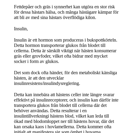
Fettdepåer och gräs i synnerhet kan utgöra en stor risk
för dessa hästars hälsa, och många hästägare kämpar för
att bli av med sina hästars överflödiga kilon.
Insulin,
Insulin är ett hormon som produceras i bukspottkörteln.
Detta hormon transporterar glukos från blodet till
cellerna. Detta är särskilt viktigt när hästen konsumerar
gräs eller grovfoder, vilket ofta bidrar med mycket
socker i form av glukos.
Det som dock ofta händer, för den metaboliskt känsliga
hästen, är att den utvecklar
insulinresistens/insulindysreglering.
Detta kan innebära att hästens celler inte längre svarar
effektivt på insulinreceptorer, och insulin kan därför inte
transportera glukos från blodet till cellerna där det
behöver användas. Detta resulterar i en
insulintillverkningi hästens blod, vilket kan leda till
ökad med blodomloppet ner till hästens hovar, där det
kan orsaka kaos i hovlamellerna. Detta kommer ofta
initialt att manifestera sig som ömhet i hovarna.