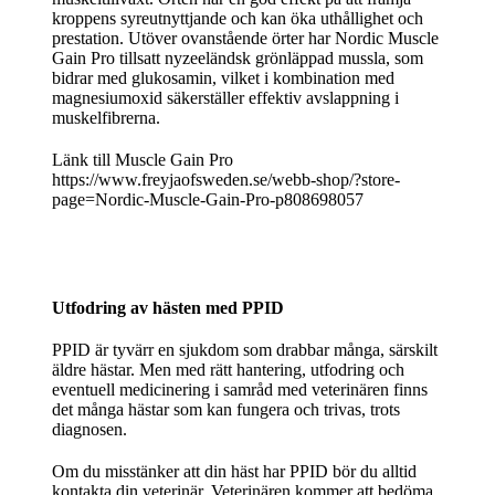
kroppens syreutnyttjande och kan öka uthållighet och
prestation. Utöver ovanstående örter har Nordic Muscle
Gain Pro tillsatt nyzeeländsk grönläppad mussla, som
bidrar med glukosamin, vilket i kombination med
magnesiumoxid säkerställer effektiv avslappning i
muskelfibrerna.
Länk till Muscle Gain Pro
https://www.freyjaofsweden.se/webb-shop/?store-
page=Nordic-Muscle-Gain-Pro-p808698057
Utfodring av hästen med PPID
PPID är tyvärr en sjukdom som drabbar många, särskilt
äldre hästar. Men med rätt hantering, utfodring och
eventuell medicinering i samråd med veterinären finns
det många hästar som kan fungera och trivas, trots
diagnosen.
Om du misstänker att din häst har PPID bör du alltid
kontakta din veterinär. Veterinären kommer att bedöma