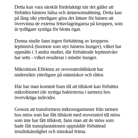
Detta kan vara särskilt fördelaktigt när det gäller att
förbättra hästens hälsa och ämnesomsättning. Detta kan
på lång sikt ytterligare göra det lättare för hästen att
övervinna de externa fettavlagringarna på kroppen, som
är tydligare synliga för blotta ögat.
Denna studie fann ingen förbättring av kroppens
leptinnivå (hormon som styr hästens hunger), vilket har
uppnåtts i 3 andra studier, där förbättrade leptinnivåer
har setts - vilket resulterar i mindre hunger.
Mikrobiom Effekten av resveratroltillskott har
undersökts ytterligare på människor och råttor.
Här har man kommit fram till att tillskott kan förbättra
mikrobiomet (de nyttiga bakterierna i tarmen) hos
överviktiga individer.
Genom att transformera mikroorganismer från tarmen
hos möss som har fått tillskott med resveratrol till möss
som inte har fått tillskott, fann man att de möss som
hade fått transplantationen uppnådde förbättrad
insulinkänslighet och minskad fetma.