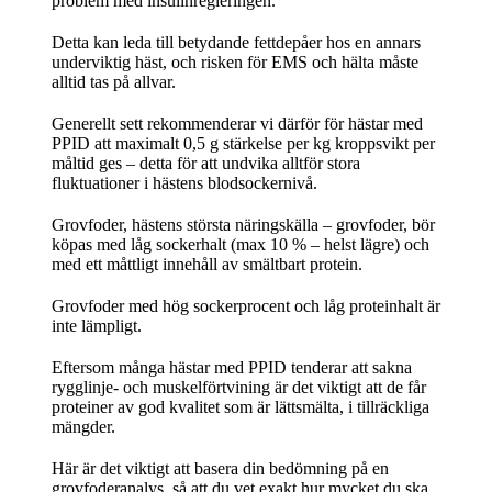
problem med insulinregleringen.
Detta kan leda till betydande fettdepåer hos en annars
underviktig häst, och risken för EMS och hälta måste
alltid tas på allvar.
Generellt sett rekommenderar vi därför för hästar med
PPID att maximalt 0,5 g stärkelse per kg kroppsvikt per
måltid ges – detta för att undvika alltför stora
fluktuationer i hästens blodsockernivå.
Grovfoder, hästens största näringskälla – grovfoder, bör
köpas med låg sockerhalt (max 10 % – helst lägre) och
med ett måttligt innehåll av smältbart protein.
Grovfoder med hög sockerprocent och låg proteinhalt är
inte lämpligt.
Eftersom många hästar med PPID tenderar att sakna
rygglinje- och muskelförtvining är det viktigt att de får
proteiner av god kvalitet som är lättsmälta, i tillräckliga
mängder.
Här är det viktigt att basera din bedömning på en
grovfoderanalys, så att du vet exakt hur mycket du ska