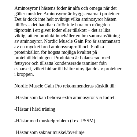
Aminosyror i hästens foder är alfa och omega när det
gäller muskler. Aminosyror är byggstenarna i proteiner.
Det är dock inte helt oviktigt vilka aminosyror hästen
tillförs – det handlar därför inte bara om mängden
råprotein i ett givet foder eller tillskott – det är lika
viktigt att en produkt innehåller en bra sammansättning
av aminosyror. Nordic Muscle Gain Pro är sammansatt
av en mycket bred aminosyraprofil och 6 olika
proteinkällor, för högsta möjliga kvalitet på
proteintilldelningen. Produkten är balanserad med
fettsyror och tillsatta kondenserade tanniner från
esparsett, vilket bidrar till bättre utnyttjande av proteiner
i kroppen.
Nordic Muscle Gain Pro rekommenderas särskilt till:
-Hästar som kan behöva extra aminosyror via fodret:
-Hästar i hård träning
-Hästar med muskelproblem (t.ex. PSSM)
-Hästar som saknar muskel/överlinje