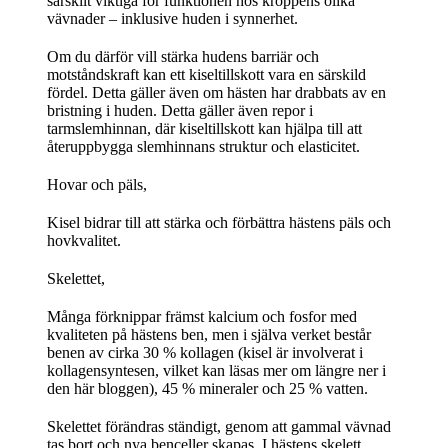
särskilt viktiga för funktionen hos kroppens olika
vävnader – inklusive huden i synnerhet.
Om du därför vill stärka hudens barriär och
motståndskraft kan ett kiseltillskott vara en särskild
fördel. Detta gäller även om hästen har drabbats av en
bristning i huden. Detta gäller även repor i
tarmslemhinnan, där kiseltillskott kan hjälpa till att
återuppbygga slemhinnans struktur och elasticitet.
Hovar och päls,
Kisel bidrar till att stärka och förbättra hästens päls och
hovkvalitet.
Skelettet,
Många förknippar främst kalcium och fosfor med
kvaliteten på hästens ben, men i själva verket består
benen av cirka 30 % kollagen (kisel är involverat i
kollagensyntesen, vilket kan läsas mer om längre ner i
den här bloggen), 45 % mineraler och 25 % vatten.
Skelettet förändras ständigt, genom att gammal vävnad
tas bort och nya benceller skapas. I hästens skelett