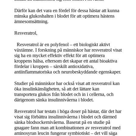
Därför kan det vara en fördel för dessa hästar att kunna
minska glukoshalten i blodet för att optimera hästens
ämnesomsättning.
Resveratrol,
Resveratrol är en polyfenol – ett biologiskt aktivt
växtämne. I forskning på människor har resveratrol visat
sig ha en mycket effektiv effekt för att optimera
kroppens hälsa, eftersom det skapar ett antal bioaktiva
fördelar i kroppen – särskilt antioxidativa,
antiinflammatoriska och neurobeskyddande egenskaper.
Studier på människor har också visat att resveratrol kan
öka insulinkänsligheten, så att det lättare kan
transportera glukos från blodet och in i cellerna, och
därigenom sänka insulinnivåerna i blodet.
Resveratrol har testats i höga doser på hästar, där det har
visat sig förbättra insulinnivåerna i blodet och därmed
sänka blodsockernivåerna. Baserat på en studie på
gnagare fann man att kombinationen av resveratrol med
aminosyran leucin fungerar symbiotiskt – det vill säga