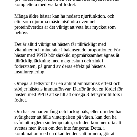
komplettera med via kraftfodret.
Många äldre hästar kan ha nedsatt njurfunktion, och
eftersom njurarna måste utsöndra eventuell
proteinöverdos är det viktigt att veta hur mycket som
behövs.
Det är alltid viktigt att hästen får tillräckligt med
vitaminer och mineraler i balanserade proportioner. För
hästar med PPID bör särskild uppmärksamhet ägnas åt
tillräcklig täckning med magnesium och zink i
foderstaten, på grund av deras effekt på hästens
insulinreglering.
Omega-3-fettsyror har en antiinflammatorisk effekt och
stödjer hästens immunförsvar. Därför är det en fördel för
hästen med PPID att se till att omega-3-fettsyror tillförs i
fodret.
Om hästen har en lång och lockig päls, eller om den har
svårigheter att fälla vinterpälsen på våren, kan den ha
svårt att reglera sin temperatur, och den kommer ofta att
svettas mer, även om den inte fungerar. Detta, i
kombination med en ökad tendens att urinera, gör att