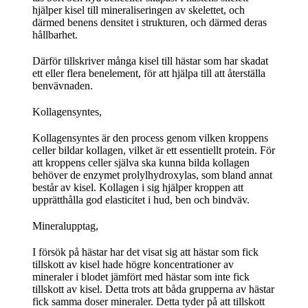
hjälper kisel till mineraliseringen av skelettet, och
därmed benens densitet i strukturen, och därmed deras
hållbarhet.
Därför tillskriver många kisel till hästar som har skadat
ett eller flera benelement, för att hjälpa till att återställa
benvävnaden.
Kollagensyntes,
Kollagensyntes är den process genom vilken kroppens
celler bildar kollagen, vilket är ett essentiellt protein. För
att kroppens celler själva ska kunna bilda kollagen
behöver de enzymet prolylhydroxylas, som bland annat
består av kisel. Kollagen i sig hjälper kroppen att
upprätthålla god elasticitet i hud, ben och bindväv.
Mineralupptag,
I försök på hästar har det visat sig att hästar som fick
tillskott av kisel hade högre koncentrationer av
mineraler i blodet jämfört med hästar som inte fick
tillskott av kisel. Detta trots att båda grupperna av hästar
fick samma doser mineraler. Detta tyder på att tillskott