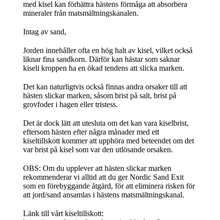
med kisel kan förbättra hästens förmåga att absorbera
mineraler från matsmältningskanalen.
Intag av sand,
Jorden innehåller ofta en hög halt av kisel, vilket också
liknar fina sandkorn. Därför kan hästar som saknar
kiseli kroppen ha en ökad tendens att slicka marken.
Det kan naturligtvis också finnas andra orsaker till att
hästen slickar marken, såsom brist på salt, brist på
grovfoder i hagen eller tristess.
Det är dock lätt att utesluta om det kan vara kiselbrist,
eftersom hästen efter några månader med ett
kiseltillskott kommer att upphöra med beteendet om det
var brist på kisel som var den utlösande orsaken.
OBS: Om du upplever att hästen slickar marken
rekommenderar vi alltid att du ger Nordic Sand Exit
som en förebyggande åtgärd, för att eliminera risken för
att jord/sand ansamlas i hästens matsmältningskanal.
Länk till vårt kiseltillskott: