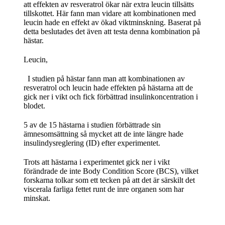
att effekten av resveratrol ökar när extra leucin tillsätts
tillskottet. Här fann man vidare att kombinationen med
leucin hade en effekt av ökad viktminskning. Baserat på
detta beslutades det även att testa denna kombination på
hästar.
Leucin,
I studien på hästar fann man att kombinationen av
resveratrol och leucin hade effekten på hästarna att de
gick ner i vikt och fick förbättrad insulinkoncentration i
blodet.
5 av de 15 hästarna i studien förbättrade sin
ämnesomsättning så mycket att de inte längre hade
insulindysreglering (ID) efter experimentet.
Trots att hästarna i experimentet gick ner i vikt
förändrade de inte Body Condition Score (BCS), vilket
forskarna tolkar som ett tecken på att det är särskilt det
viscerala farliga fettet runt de inre organen som har
minskat.