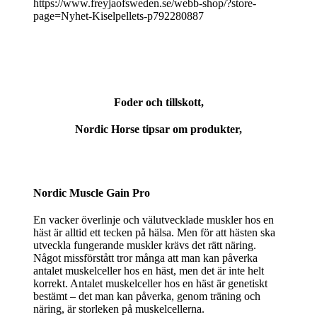
https://www.freyjaofsweden.se/webb-shop/?store-
page=Nyhet-Kiselpellets-p792280887
Foder och tillskott,
Nordic Horse tipsar om produkter,
Nordic Muscle Gain Pro
En vacker överlinje och välutvecklade muskler hos en
häst är alltid ett tecken på hälsa. Men för att hästen ska
utveckla fungerande muskler krävs det rätt näring.
Något missförstått tror många att man kan påverka
antalet muskelceller hos en häst, men det är inte helt
korrekt. Antalet muskelceller hos en häst är genetiskt
bestämt – det man kan påverka, genom träning och
näring, är storleken på muskelcellerna.