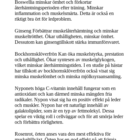
Boswellia minskar ömhet och förkortar
återhämtningsperioden efter träning. Minskar
inflammation och muskelsmärta. Detta är också en
riktigt bra ört för ledproblem.
Ginseng Förbättrar muskelåterhämtning och minskar
muskeltrötthet. Ökar uthålligheten, minskar ömhet.
Dessutom kan ginsengtillskott stärka immunförsvaret.
Bockhornsklöverfrön Kan öka muskelstyrka, prestation
och uthållighet. Ökar syntesen av muskelglykogen,
vilket minskar återhämtningstiden. I en studie på hästar
har tillskott av bockhornsklöverfrön också visat sig
minska muskelömhet och minska mjölksyraansamling.
Nyponets höga C-vitamin innehåll fungerar som en
antioxidant och kan därmed minska mängden fria
radikaler. Nypon visat sig ha en positiv effekt på leder
och muskler. Nypon har ett naturligt innehåll av
galaktolipider, som är en typ av fettmolekyl. Dessa
spelar en viktig roll i cellväggar och för att smörja leder
och förbättra rörligheten.
Rosenrot, örten anses vara den mest effektiva för
muskeltillväxt. Örten har en god effekt på att främja